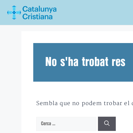
Vés
al
contingut
No s'ha trobat res
Sembla que no podem trobar el qu
Cerca: