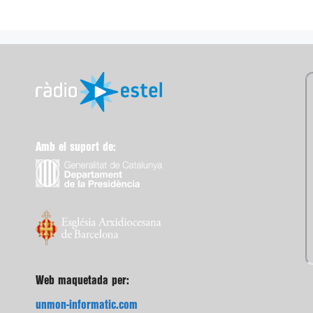
Amb el suport de:
Web maquetada per:
unmon-informatic.com