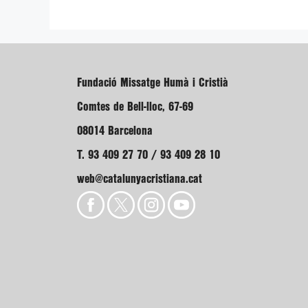
Fundació Missatge Humà i Cristià
Comtes de Bell-lloc, 67-69
08014 Barcelona
T. 93 409 27 70 / 93 409 28 10
web@catalunyacristiana.cat