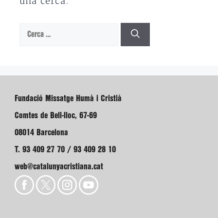
una cerca.
Cerca:
Fundació Missatge Humà i Cristià
Comtes de Bell-lloc, 67-69
08014 Barcelona
T. 93 409 27 70 / 93 409 28 10
web@catalunyacristiana.cat