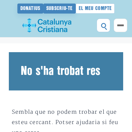
DONATIUS
SUBSCRIU-TE
EL MEU COMPTE
Vés
al
contingut
No s'ha trobat res
Sembla que no podem trobar el que
esteu cercant. Potser ajudaria si feu