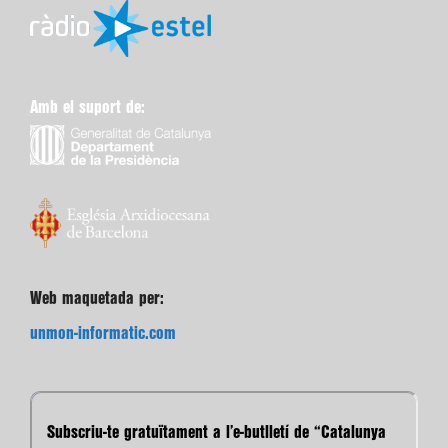
Amb el suport de:
Web maquetada per:
unmon-informatic.com
Subscriu-te gratuïtament a l’e-butlletí de “Catalunya