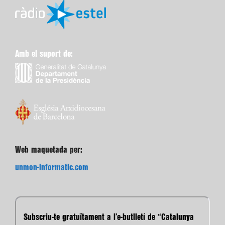
Amb el suport de:
Web maquetada per:
unmon-informatic.com
Subscriu-te gratuïtament a l’e-butlletí de “Catalunya