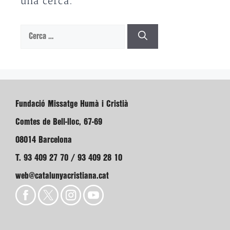
una cerca.
Cerca:
Fundació Missatge Humà i Cristià
Comtes de Bell-lloc, 67-69
08014 Barcelona
T. 93 409 27 70 / 93 409 28 10
web@catalunyacristiana.cat