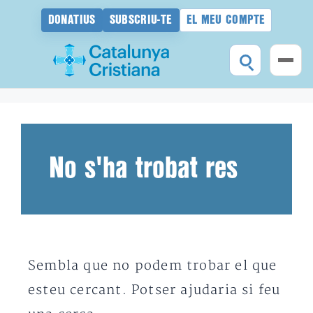
DONATIUS
SUBSCRIU-TE
EL MEU COMPTE
Vés
al
contingut
No s'ha trobat res
Sembla que no podem trobar el que
esteu cercant. Potser ajudaria si feu