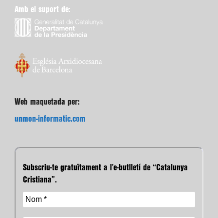
Amb el suport de:
Web maquetada per:
unmon-informatic.com
Subscriu-te gratuïtament a l’e-butlletí de “Catalunya
Cristiana”.