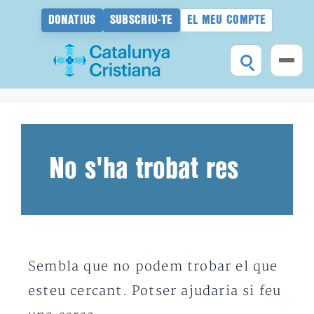
DONATIUS
SUBSCRIU-TE
EL MEU COMPTE
Vés
al
contingut
No s'ha trobat res
Sembla que no podem trobar el que
esteu cercant. Potser ajudaria si feu