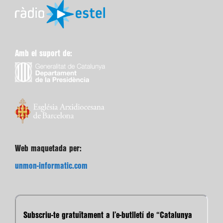
Amb el suport de:
Web maquetada per:
unmon-informatic.com
Subscriu-te gratuïtament a l’e-butlletí de “Catalunya