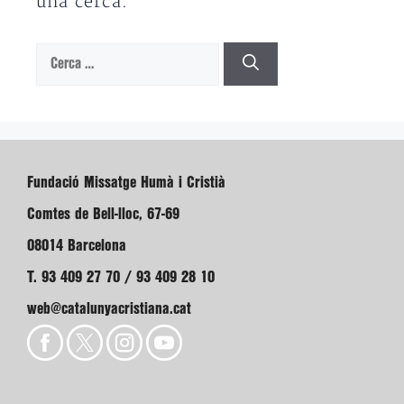
una cerca.
Cerca:
Fundació Missatge Humà i Cristià
Comtes de Bell-lloc, 67-69
08014 Barcelona
T. 93 409 27 70 / 93 409 28 10
web@catalunyacristiana.cat