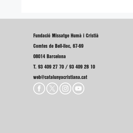
Fundació Missatge Humà i Cristià
Comtes de Bell-lloc, 67-69
08014 Barcelona
T. 93 409 27 70 / 93 409 28 10
web@catalunyacristiana.cat