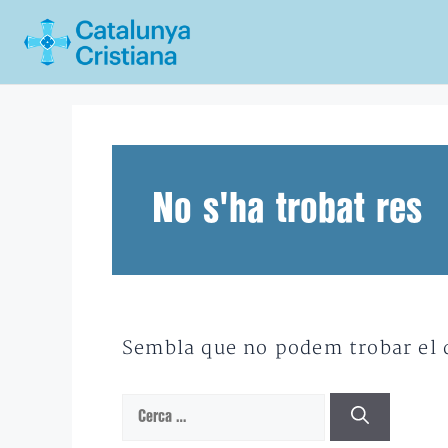
Vés
al
contingut
No s'ha trobat res
Sembla que no podem trobar el qu
Cerca: