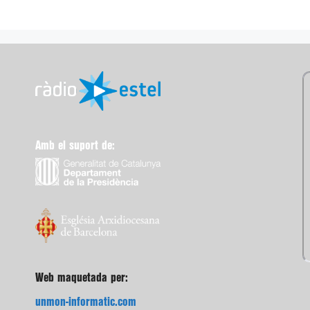
Amb el suport de:
Web maquetada per:
unmon-informatic.com