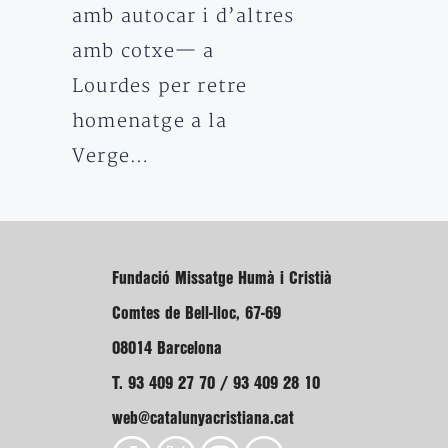
amb autocar i d’altres
amb cotxe— a
Lourdes per retre
homenatge a la
Verge…
Fundació Missatge Humà i Cristià
Comtes de Bell-lloc, 67-69
08014 Barcelona
T. 93 409 27 70 / 93 409 28 10
web@catalunyacristiana.cat