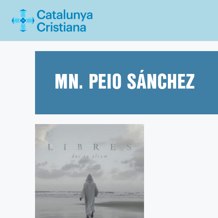
Vés
al
contingut
MN. PEIO SÁNCHEZ