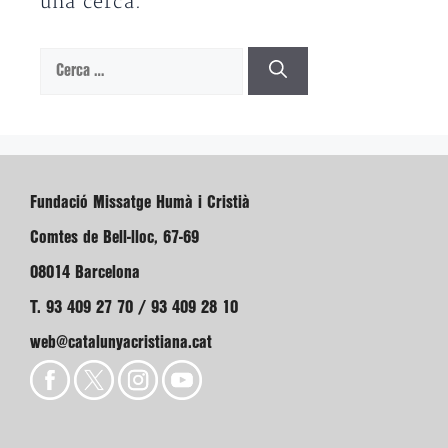
una cerca.
Cerca:
Fundació Missatge Humà i Cristià
Comtes de Bell-lloc, 67-69
08014 Barcelona
T. 93 409 27 70 / 93 409 28 10
web@catalunyacristiana.cat