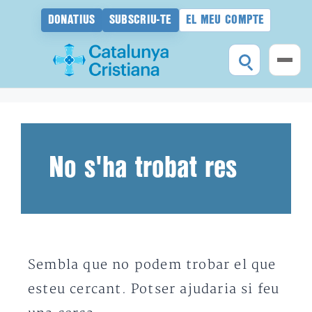
DONATIUS
SUBSCRIU-TE
EL MEU COMPTE
Vés
al
contingut
No s'ha trobat res
Sembla que no podem trobar el que
esteu cercant. Potser ajudaria si feu