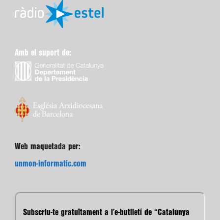
Amb el suport de:
Web maquetada per:
unmon-informatic.com
Subscriu-te gratuïtament a l’e-butlletí de “Catalunya