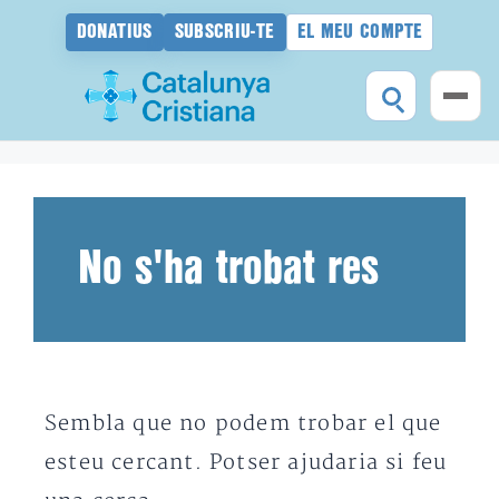
DONATIUS
SUBSCRIU-TE
EL MEU COMPTE
Vés
al
contingut
No s'ha trobat res
Sembla que no podem trobar el que
esteu cercant. Potser ajudaria si feu