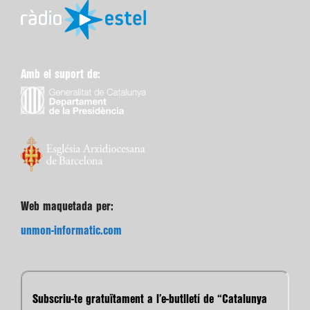
Amb el suport de:
Web maquetada per:
unmon-informatic.com
Subscriu-te gratuïtament a l’e-butlletí de “Catalunya