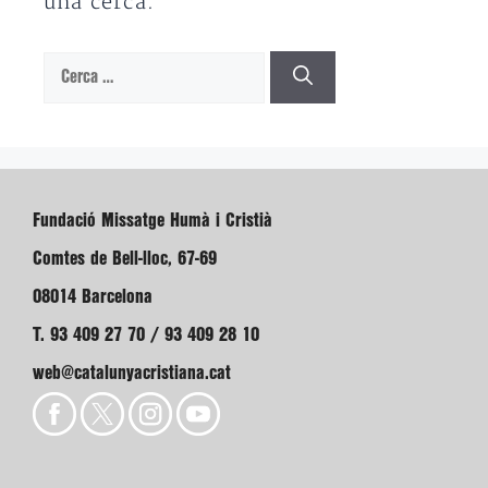
una cerca.
Cerca:
Fundació Missatge Humà i Cristià
Comtes de Bell-lloc, 67-69
08014 Barcelona
T. 93 409 27 70 / 93 409 28 10
web@catalunyacristiana.cat