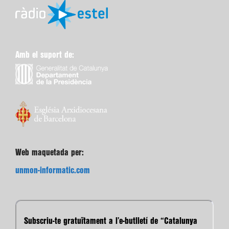
Amb el suport de:
Web maquetada per:
unmon-informatic.com
Subscriu-te gratuïtament a l’e-butlletí de “Catalunya