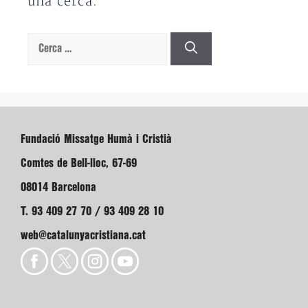
una cerca.
Cerca:
Fundació Missatge Humà i Cristià
Comtes de Bell-lloc, 67-69
08014 Barcelona
T. 93 409 27 70 / 93 409 28 10
web@catalunyacristiana.cat