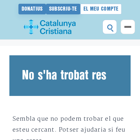
DONATIUS
SUBSCRIU-TE
EL MEU COMPTE
Vés
al
contingut
No s'ha trobat res
Sembla que no podem trobar el que
esteu cercant. Potser ajudaria si feu