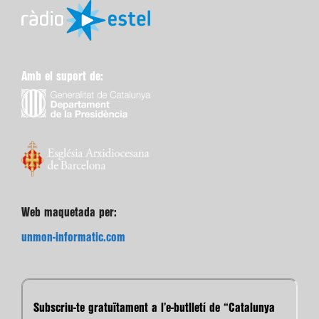
Amb el suport de:
Web maquetada per:
unmon-informatic.com
Subscriu-te gratuïtament a l’e-butlletí de “Catalunya