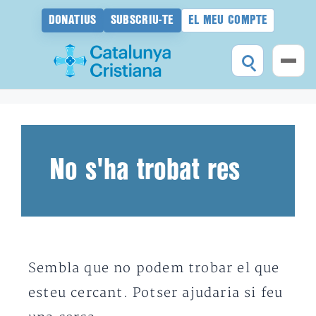
DONATIUS
SUBSCRIU-TE
EL MEU COMPTE
Vés
al
contingut
No s'ha trobat res
Sembla que no podem trobar el que
esteu cercant. Potser ajudaria si feu