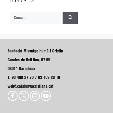
una cerca.
Cerca:
Fundació Missatge Humà i Cristià
Comtes de Bell-lloc, 67-69
08014 Barcelona
T. 93 409 27 70 / 93 409 28 10
web@catalunyacristiana.cat