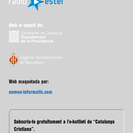
Amb el suport de:
Web maquetada per:
unmon-informatic.com
Subscriu-te gratuïtament a l’e-butlletí de “Catalunya
Cristiana”.