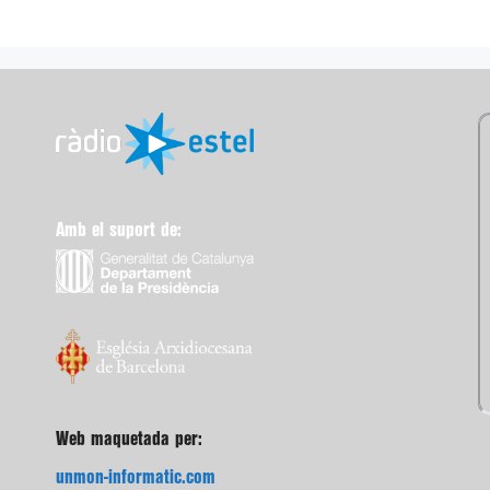
Amb el suport de:
Web maquetada per:
unmon-informatic.com