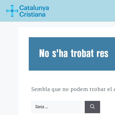
Vés
al
contingut
No s'ha trobat res
Sembla que no podem trobar el qu
Cerca: