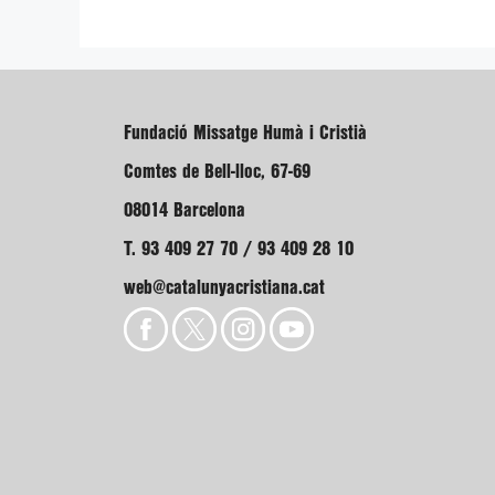
Fundació Missatge Humà i Cristià
Comtes de Bell-lloc, 67-69
08014 Barcelona
T. 93 409 27 70 / 93 409 28 10
web@catalunyacristiana.cat