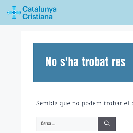
Vés
al
contingut
No s'ha trobat res
Sembla que no podem trobar el qu
Cerca: