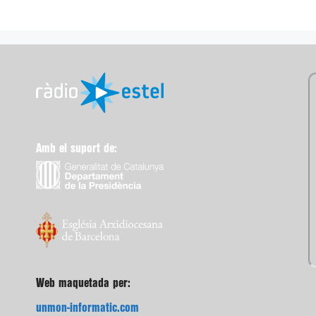
Amb el suport de:
Web maquetada per:
unmon-informatic.com