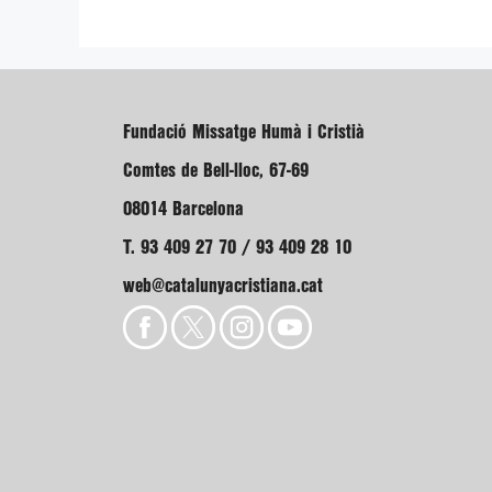
Fundació Missatge Humà i Cristià
Comtes de Bell-lloc, 67-69
08014 Barcelona
T. 93 409 27 70 / 93 409 28 10
web@catalunyacristiana.cat