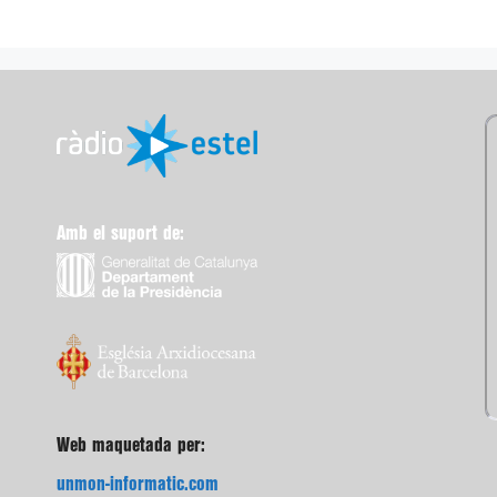
Amb el suport de:
Web maquetada per:
unmon-informatic.com