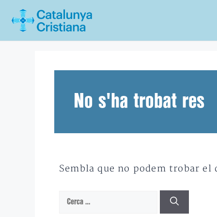
Vés
al
contingut
No s'ha trobat res
Sembla que no podem trobar el qu
Cerca: