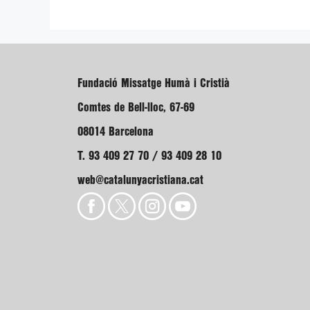
Fundació Missatge Humà i Cristià
Comtes de Bell-lloc, 67-69
08014 Barcelona
T. 93 409 27 70 / 93 409 28 10
web@catalunyacristiana.cat