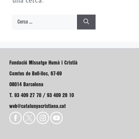
una cerca.
Cerca:
Fundació Missatge Humà i Cristià
Comtes de Bell-lloc, 67-69
08014 Barcelona
T. 93 409 27 70 / 93 409 28 10
web@catalunyacristiana.cat