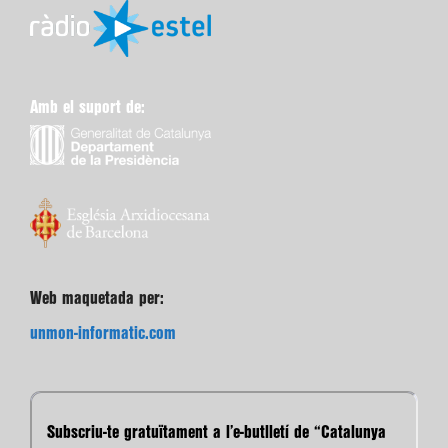
Amb el suport de:
Web maquetada per:
unmon-informatic.com
Subscriu-te gratuïtament a l’e-butlletí de “Catalunya