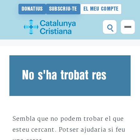
DONATIUS
SUBSCRIU-TE
EL MEU COMPTE
Vés
al
contingut
No s'ha trobat res
Sembla que no podem trobar el que
esteu cercant. Potser ajudaria si feu