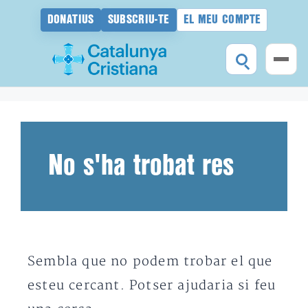
DONATIUS
SUBSCRIU-TE
EL MEU COMPTE
Vés
al
contingut
No s'ha trobat res
Sembla que no podem trobar el que
esteu cercant. Potser ajudaria si feu