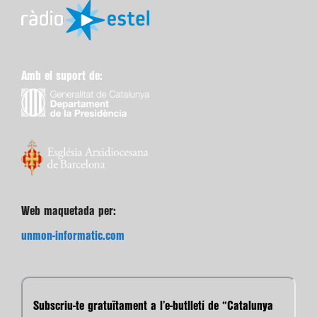
Amb el suport de:
Web maquetada per:
unmon-informatic.com
Subscriu-te gratuïtament a l’e-butlletí de “Catalunya