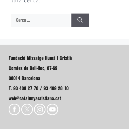
una cerca.
Cerca:
Fundació Missatge Humà i Cristià
Comtes de Bell-lloc, 67-69
08014 Barcelona
T. 93 409 27 70 / 93 409 28 10
web@catalunyacristiana.cat