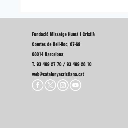
Fundació Missatge Humà i Cristià
Comtes de Bell-lloc, 67-69
08014 Barcelona
T. 93 409 27 70 / 93 409 28 10
web@catalunyacristiana.cat