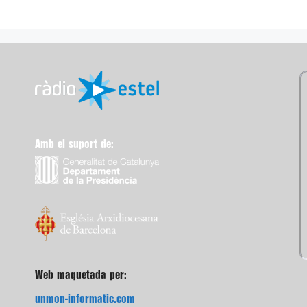
Amb el suport de:
Web maquetada per:
unmon-informatic.com