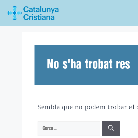
Vés
al
contingut
No s'ha trobat res
Sembla que no podem trobar el qu
Cerca: