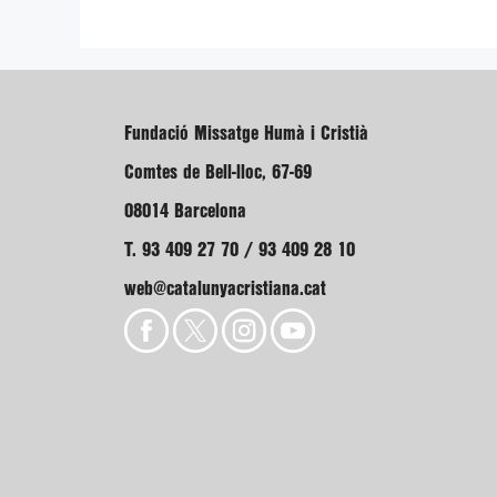
Fundació Missatge Humà i Cristià
Comtes de Bell-lloc, 67-69
08014 Barcelona
T. 93 409 27 70 / 93 409 28 10
web@catalunyacristiana.cat