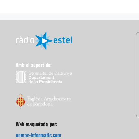
Amb el suport de:
Web maquetada per:
unmon-informatic.com