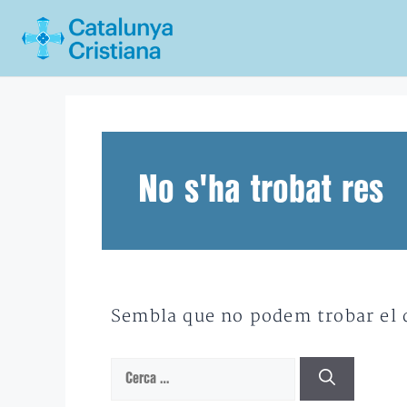
Vés
al
contingut
No s'ha trobat res
Sembla que no podem trobar el qu
Cerca: