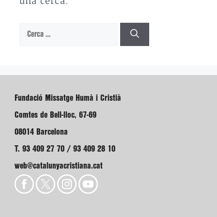
una cerca.
Cerca:
Fundació Missatge Humà i Cristià
Comtes de Bell-lloc, 67-69
08014 Barcelona
T. 93 409 27 70 / 93 409 28 10
web@catalunyacristiana.cat