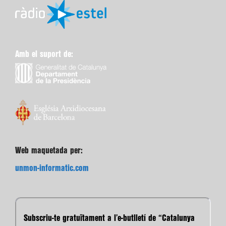
Amb el suport de:
Web maquetada per:
unmon-informatic.com
Subscriu-te gratuïtament a l’e-butlletí de “Catalunya