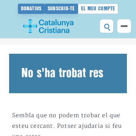
DONATIUS
SUBSCRIU-TE
EL MEU COMPTE
Vés
al
contingut
No s'ha trobat res
Sembla que no podem trobar el que
esteu cercant. Potser ajudaria si feu