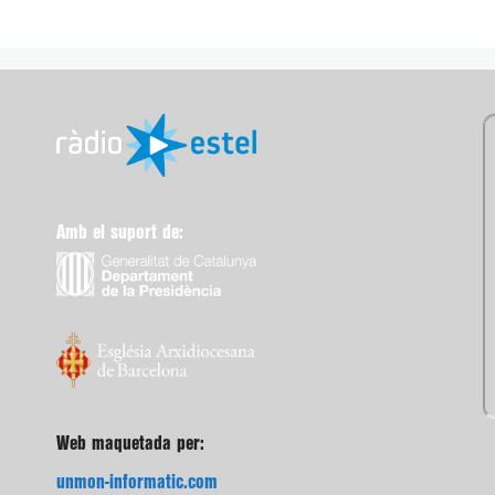
Amb el suport de:
Web maquetada per:
unmon-informatic.com