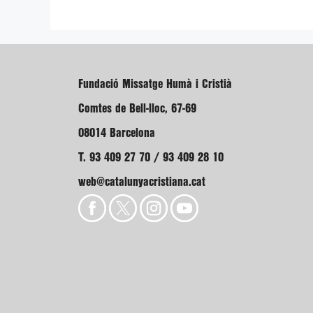
Fundació Missatge Humà i Cristià
Comtes de Bell-lloc, 67-69
08014 Barcelona
T. 93 409 27 70 / 93 409 28 10
web@catalunyacristiana.cat