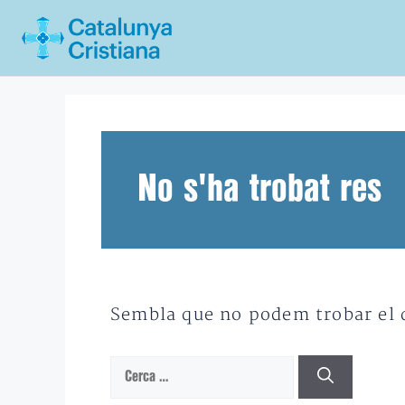
Vés
al
contingut
No s'ha trobat res
Sembla que no podem trobar el qu
Cerca: