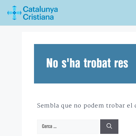
Vés
al
contingut
No s'ha trobat res
Sembla que no podem trobar el qu
Cerca: