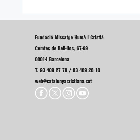
Fundació Missatge Humà i Cristià
Comtes de Bell-lloc, 67-69
08014 Barcelona
T. 93 409 27 70 / 93 409 28 10
web@catalunyacristiana.cat