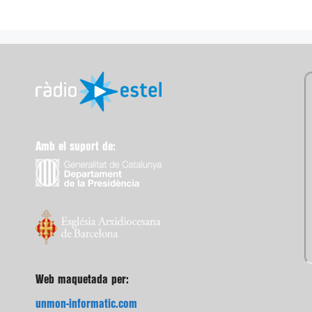
Amb el suport de:
Web maquetada per:
unmon-informatic.com