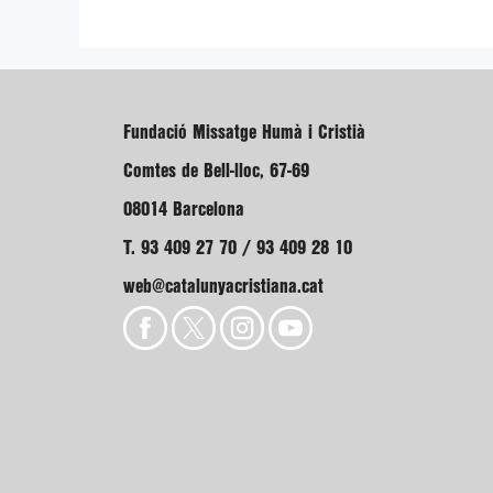
Fundació Missatge Humà i Cristià
Comtes de Bell-lloc, 67-69
08014 Barcelona
T. 93 409 27 70 / 93 409 28 10
web@catalunyacristiana.cat