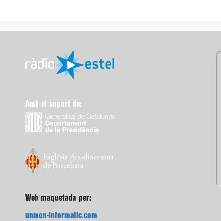
Amb el suport de:
Web maquetada per:
unmon-informatic.com