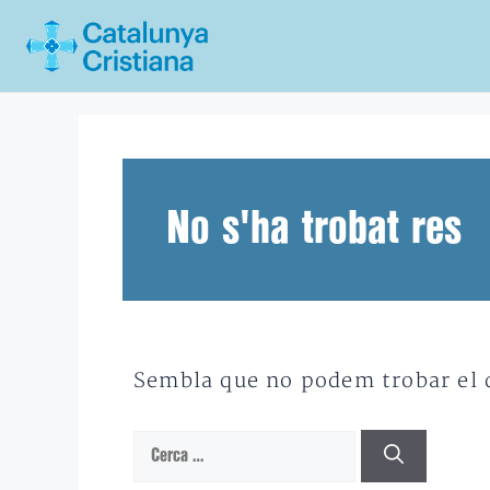
Vés
al
contingut
No s'ha trobat res
Sembla que no podem trobar el qu
Cerca: