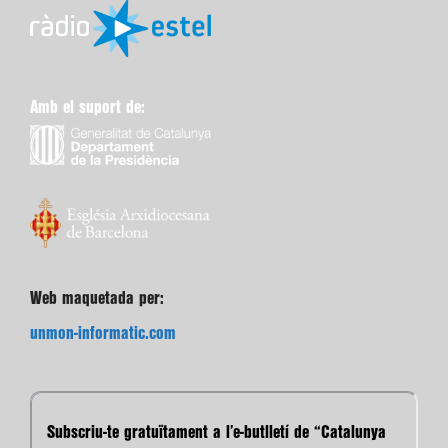
Amb el suport de:
Web maquetada per:
unmon-informatic.com
Subscriu-te gratuïtament a l’e-butlletí de “Catalunya