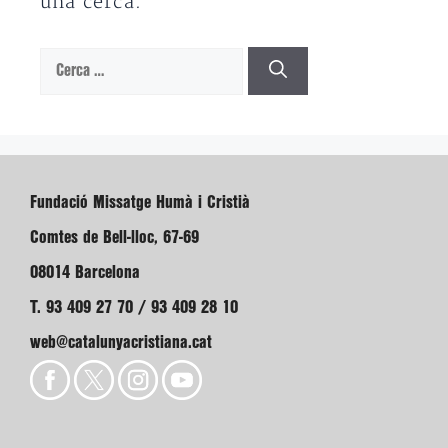
una cerca.
Cerca:
Fundació Missatge Humà i Cristià
Comtes de Bell-lloc, 67-69
08014 Barcelona
T. 93 409 27 70 / 93 409 28 10
web@catalunyacristiana.cat