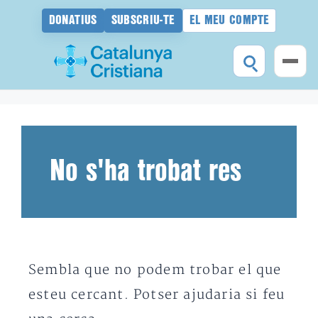
DONATIUS
SUBSCRIU-TE
EL MEU COMPTE
Vés
al
contingut
No s'ha trobat res
Sembla que no podem trobar el que
esteu cercant. Potser ajudaria si feu