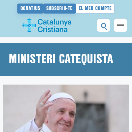
DONATIUS
SUBSCRIU-TE
EL MEU COMPTE
Vés
al
contingut
MINISTERI CATEQUISTA