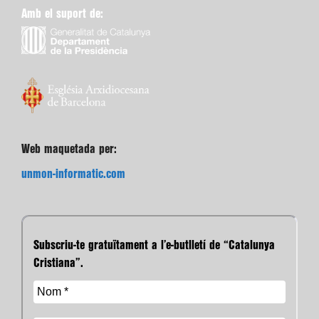
Amb el suport de:
Web maquetada per:
unmon-informatic.com
Subscriu-te gratuïtament a l’e-butlletí de “Catalunya
Cristiana”.