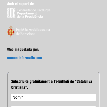
Amb el suport de:
Web maquetada per:
unmon-informatic.com
Subscriu-te gratuïtament a l’e-butlletí de “Catalunya
Cristiana”.