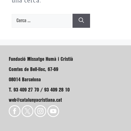
una cerca.
Cerca:
Fundació Missatge Humà i Cristià
Comtes de Bell-lloc, 67-69
08014 Barcelona
T. 93 409 27 70 / 93 409 28 10
web@catalunyacristiana.cat