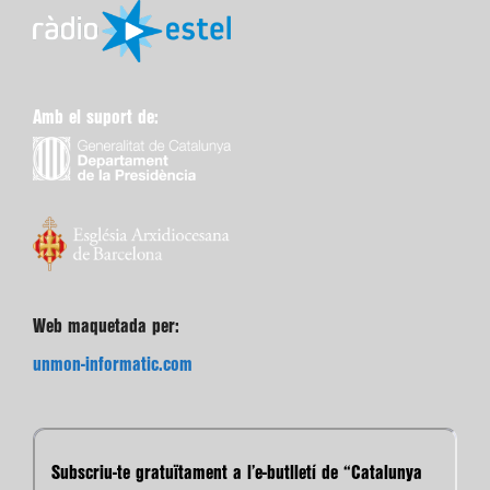
Amb el suport de:
Web maquetada per:
unmon-informatic.com
Subscriu-te gratuïtament a l’e-butlletí de “Catalunya