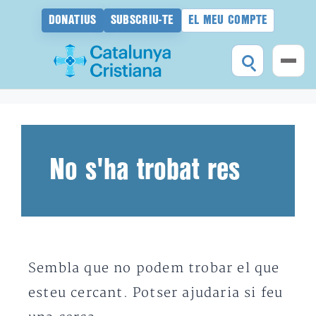
DONATIUS
SUBSCRIU-TE
EL MEU COMPTE
Vés
al
contingut
No s'ha trobat res
Sembla que no podem trobar el que
esteu cercant. Potser ajudaria si feu