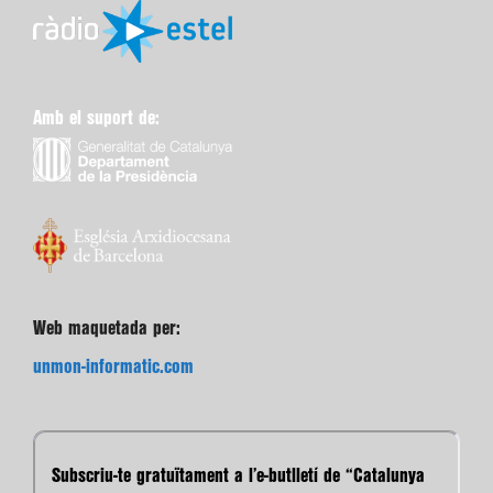
Amb el suport de:
Web maquetada per:
unmon-informatic.com
Subscriu-te gratuïtament a l’e-butlletí de “Catalunya