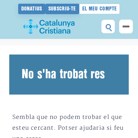
DONATIUS
SUBSCRIU-TE
EL MEU COMPTE
Vés
al
contingut
No s'ha trobat res
Sembla que no podem trobar el que
esteu cercant. Potser ajudaria si feu