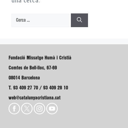
una cerca.
Cerca:
Fundació Missatge Humà i Cristià
Comtes de Bell-lloc, 67-69
08014 Barcelona
T. 93 409 27 70 / 93 409 28 10
web@catalunyacristiana.cat