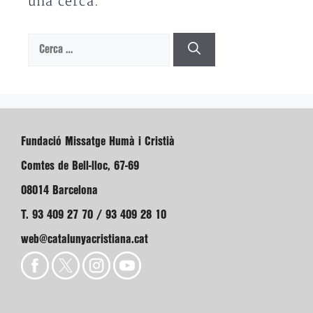
una cerca.
Cerca:
Fundació Missatge Humà i Cristià
Comtes de Bell-lloc, 67-69
08014 Barcelona
T. 93 409 27 70 / 93 409 28 10
web@catalunyacristiana.cat