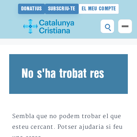
DONATIUS
SUBSCRIU-TE
EL MEU COMPTE
Vés
al
contingut
No s'ha trobat res
Sembla que no podem trobar el que
esteu cercant. Potser ajudaria si feu