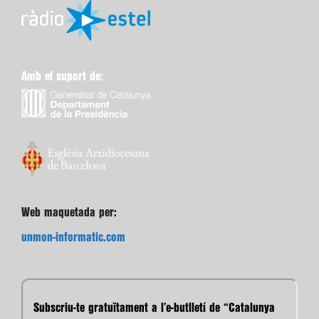
Amb el suport de:
Web maquetada per:
unmon-informatic.com
Subscriu-te gratuïtament a l’e-butlletí de “Catalunya