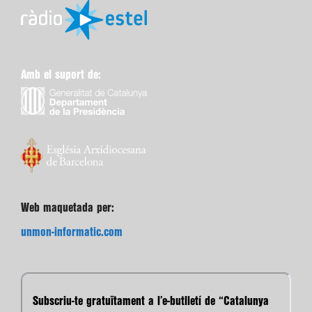
Amb el suport de:
Web maquetada per:
unmon-informatic.com
Subscriu-te gratuïtament a l’e-butlletí de “Catalunya