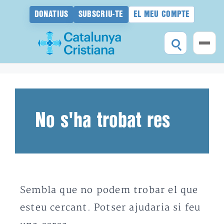
DONATIUS
SUBSCRIU-TE
EL MEU COMPTE
Vés
al
contingut
No s'ha trobat res
Sembla que no podem trobar el que
esteu cercant. Potser ajudaria si feu