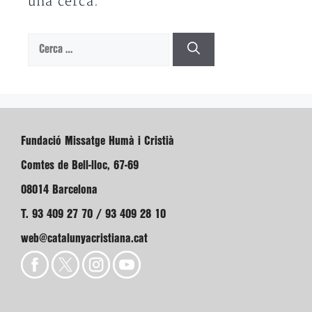
una cerca.
Cerca:
Fundació Missatge Humà i Cristià
Comtes de Bell-lloc, 67-69
08014 Barcelona
T. 93 409 27 70 / 93 409 28 10
web@catalunyacristiana.cat