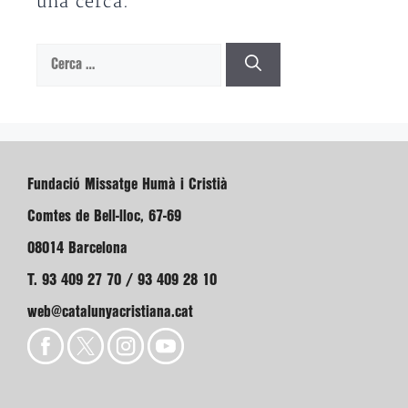
una cerca.
Cerca:
Fundació Missatge Humà i Cristià
Comtes de Bell-lloc, 67-69
08014 Barcelona
T. 93 409 27 70 / 93 409 28 10
web@catalunyacristiana.cat