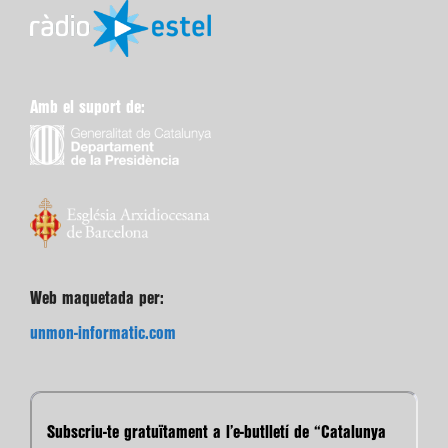
Amb el suport de:
Web maquetada per:
unmon-informatic.com
Subscriu-te gratuïtament a l’e-butlletí de “Catalunya