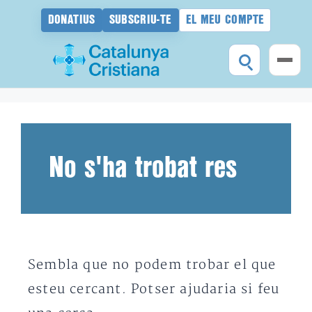
DONATIUS
SUBSCRIU-TE
EL MEU COMPTE
Vés
al
contingut
No s'ha trobat res
Sembla que no podem trobar el que
esteu cercant. Potser ajudaria si feu