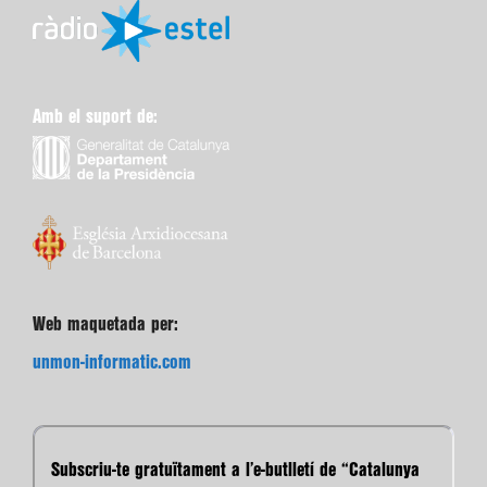
Amb el suport de:
Web maquetada per:
unmon-informatic.com
Subscriu-te gratuïtament a l’e-butlletí de “Catalunya