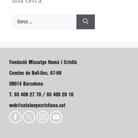
una cerca.
Cerca:
Fundació Missatge Humà i Cristià
Comtes de Bell-lloc, 67-69
08014 Barcelona
T. 93 409 27 70 / 93 409 28 10
web@catalunyacristiana.cat