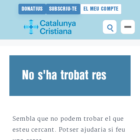
DONATIUS
SUBSCRIU-TE
EL MEU COMPTE
Vés
al
contingut
No s'ha trobat res
Sembla que no podem trobar el que
esteu cercant. Potser ajudaria si feu