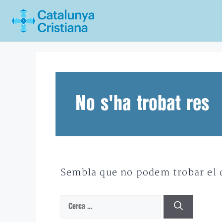
Vés
al
contingut
No s'ha trobat res
Sembla que no podem trobar el qu
Cerca: