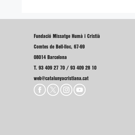
Fundació Missatge Humà i Cristià
Comtes de Bell-lloc, 67-69
08014 Barcelona
T. 93 409 27 70 / 93 409 28 10
web@catalunyacristiana.cat