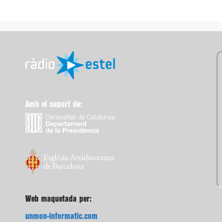
Amb el suport de:
Web maquetada per:
unmon-informatic.com