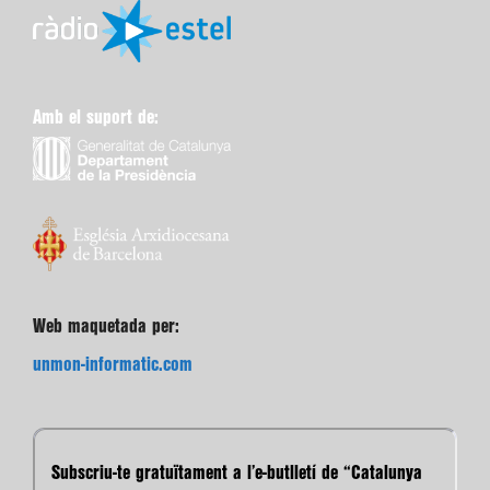
Amb el suport de:
Web maquetada per:
unmon-informatic.com
Subscriu-te gratuïtament a l’e-butlletí de “Catalunya