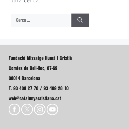
una cerca.
Cerca:
Fundació Missatge Humà i Cristià
Comtes de Bell-lloc, 67-69
08014 Barcelona
T. 93 409 27 70 / 93 409 28 10
web@catalunyacristiana.cat