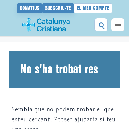
DONATIUS
SUBSCRIU-TE
EL MEU COMPTE
Vés
al
contingut
No s'ha trobat res
Sembla que no podem trobar el que
esteu cercant. Potser ajudaria si feu