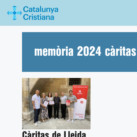
Vés
al
contingut
memòria 2024 càritas
Càritas de Lleida,