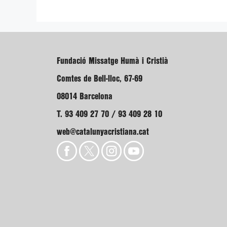
Fundació Missatge Humà i Cristià
Comtes de Bell-lloc, 67-69
08014 Barcelona
T. 93 409 27 70 / 93 409 28 10
web@catalunyacristiana.cat