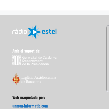
Amb el suport de:
Web maquetada per:
unmon-informatic.com