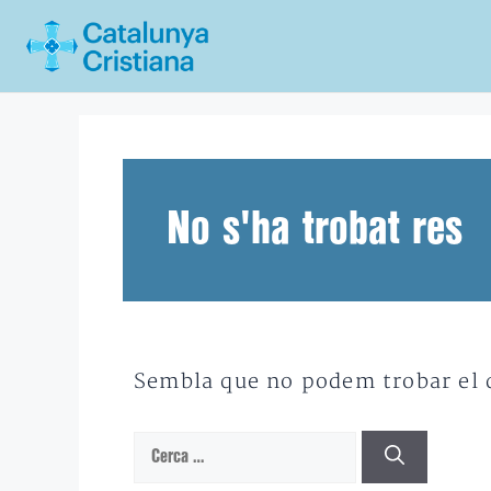
Vés
al
contingut
No s'ha trobat res
Sembla que no podem trobar el qu
Cerca: