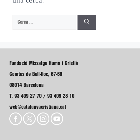
una cerca.
Cerca:
Fundació Missatge Humà i Cristià
Comtes de Bell-lloc, 67-69
08014 Barcelona
T. 93 409 27 70 / 93 409 28 10
web@catalunyacristiana.cat