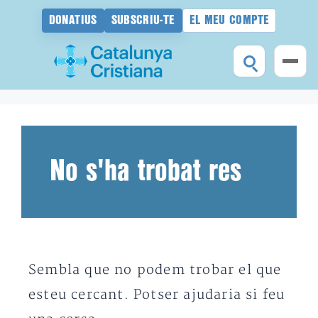
DONATIUS
SUBSCRIU-TE
EL MEU COMPTE
Vés
al
contingut
No s'ha trobat res
Sembla que no podem trobar el que
esteu cercant. Potser ajudaria si feu