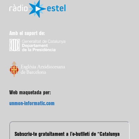
Amb el suport de:
Web maquetada per:
unmon-informatic.com
Subscriu-te gratuïtament a l’e-butlletí de “Catalunya