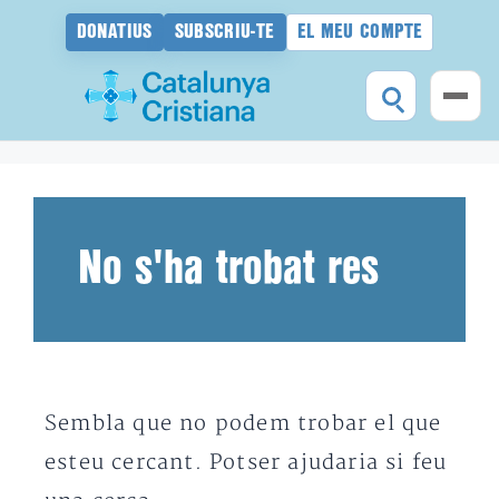
DONATIUS
SUBSCRIU-TE
EL MEU COMPTE
Vés
al
contingut
No s'ha trobat res
Sembla que no podem trobar el que
esteu cercant. Potser ajudaria si feu