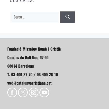
una cerca.
Cerca:
Fundació Missatge Humà i Cristià
Comtes de Bell-lloc, 67-69
08014 Barcelona
T. 93 409 27 70 / 93 409 28 10
web@catalunyacristiana.cat