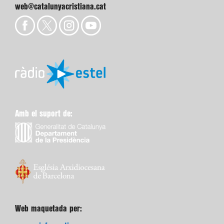
web@catalunyacristiana.cat
Amb el suport de:
Web maquetada per: