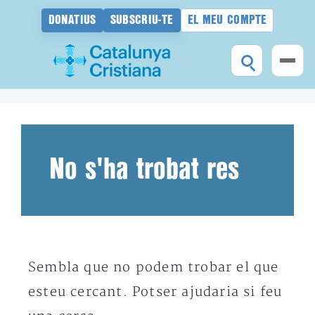
DONATIUS
SUBSCRIU-TE
EL MEU COMPTE
Vés
al
contingut
No s'ha trobat res
Sembla que no podem trobar el que
esteu cercant. Potser ajudaria si feu