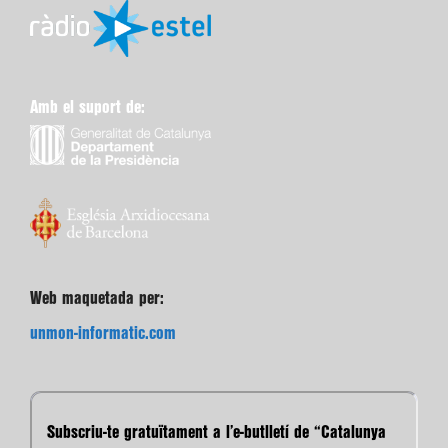
Amb el suport de:
Web maquetada per:
unmon-informatic.com
Subscriu-te gratuïtament a l’e-butlletí de “Catalunya