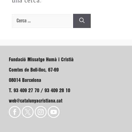
una cerca.
Cerca:
Fundació Missatge Humà i Cristià
Comtes de Bell-lloc, 67-69
08014 Barcelona
T. 93 409 27 70 / 93 409 28 10
web@catalunyacristiana.cat