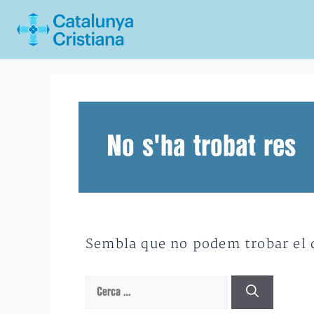
Vés
al
contingut
No s'ha trobat res
Sembla que no podem trobar el qu
Cerca: