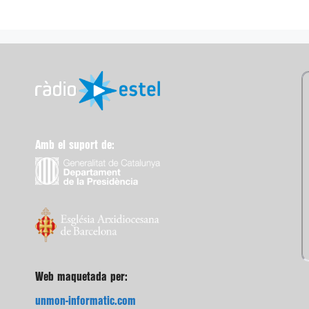
Amb el suport de:
Web maquetada per:
unmon-informatic.com