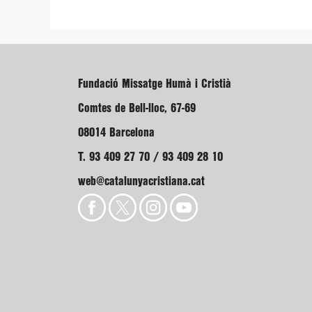
Fundació Missatge Humà i Cristià
Comtes de Bell-lloc, 67-69
08014 Barcelona
T. 93 409 27 70 / 93 409 28 10
web@catalunyacristiana.cat