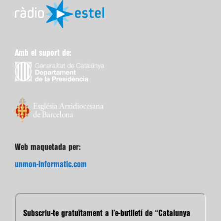
Amb el suport de:
Web maquetada per:
unmon-informatic.com
Subscriu-te gratuïtament a l’e-butlletí de “Catalunya