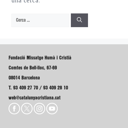
una cerca.
Cerca:
Fundació Missatge Humà i Cristià
Comtes de Bell-lloc, 67-69
08014 Barcelona
T. 93 409 27 70 / 93 409 28 10
web@catalunyacristiana.cat