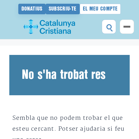
DONATIUS
SUBSCRIU-TE
EL MEU COMPTE
Vés
al
contingut
No s'ha trobat res
Sembla que no podem trobar el que
esteu cercant. Potser ajudaria si feu