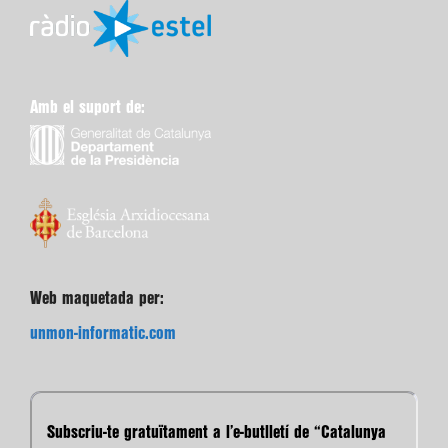
Amb el suport de:
Web maquetada per:
unmon-informatic.com
Subscriu-te gratuïtament a l’e-butlletí de “Catalunya