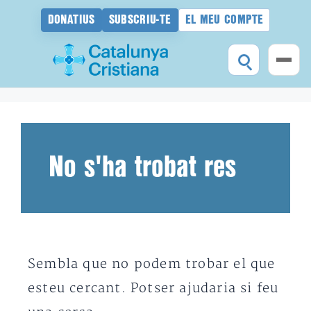
DONATIUS
SUBSCRIU-TE
EL MEU COMPTE
Vés
al
contingut
No s'ha trobat res
Sembla que no podem trobar el que
esteu cercant. Potser ajudaria si feu