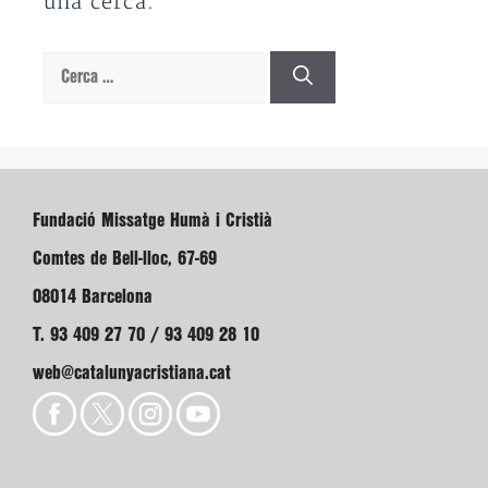
una cerca.
Cerca:
Fundació Missatge Humà i Cristià
Comtes de Bell-lloc, 67-69
08014 Barcelona
T. 93 409 27 70 / 93 409 28 10
web@catalunyacristiana.cat