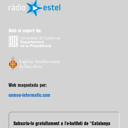
Amb el suport de:
Web maquetada per:
unmon-informatic.com
Subscriu-te gratuïtament a l’e-butlletí de “Catalunya