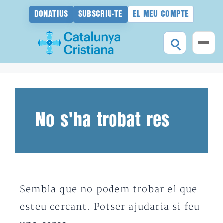
DONATIUS
SUBSCRIU-TE
EL MEU COMPTE
Vés
al
contingut
No s'ha trobat res
Sembla que no podem trobar el que
esteu cercant. Potser ajudaria si feu