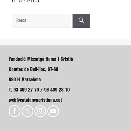
una cerca.
Cerca:
Fundació Missatge Humà i Cristià
Comtes de Bell-lloc, 67-69
08014 Barcelona
T. 93 409 27 70 / 93 409 28 10
web@catalunyacristiana.cat