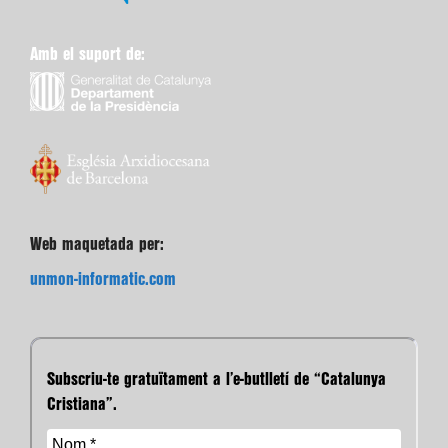
Amb el suport de:
Web maquetada per:
unmon-informatic.com
Subscriu-te gratuïtament a l’e-butlletí de “Catalunya
Cristiana”.