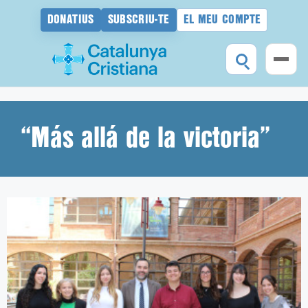
DONATIUS
SUBSCRIU-TE
EL MEU COMPTE
Vés
al
contingut
“Más allá de la victoria”