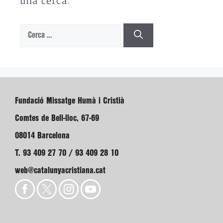
una cerca.
Cerca:
Fundació Missatge Humà i Cristià
Comtes de Bell-lloc, 67-69
08014 Barcelona
T. 93 409 27 70 / 93 409 28 10
web@catalunyacristiana.cat