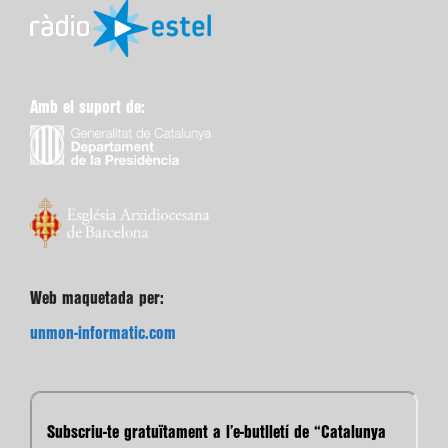
Amb el suport de:
Web maquetada per:
unmon-informatic.com
Subscriu-te gratuïtament a l’e-butlletí de “Catalunya