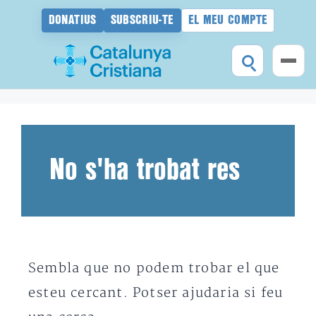
DONATIUS
SUBSCRIU-TE
EL MEU COMPTE
Vés
al
contingut
No s'ha trobat res
Sembla que no podem trobar el que
esteu cercant. Potser ajudaria si feu