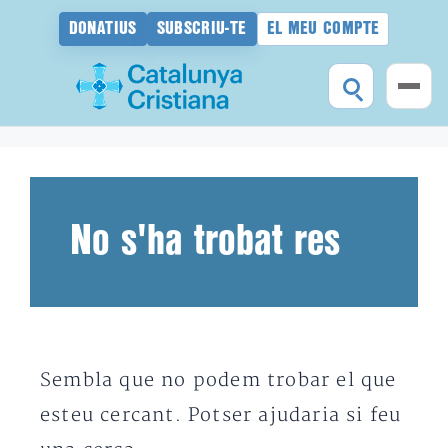
DONATIUS
SUBSCRIU-TE
EL MEU COMPTE
Vés
al
contingut
No s'ha trobat res
Sembla que no podem trobar el que
esteu cercant. Potser ajudaria si feu