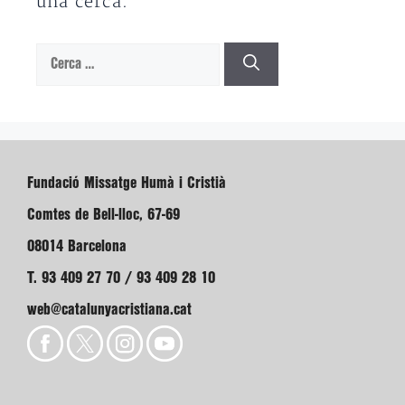
una cerca.
Cerca:
Fundació Missatge Humà i Cristià
Comtes de Bell-lloc, 67-69
08014 Barcelona
T. 93 409 27 70 / 93 409 28 10
web@catalunyacristiana.cat