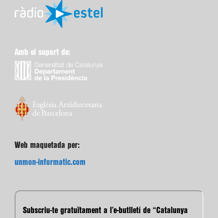
Amb el suport de:
Web maquetada per:
unmon-informatic.com
Subscriu-te gratuïtament a l’e-butlletí de “Catalunya