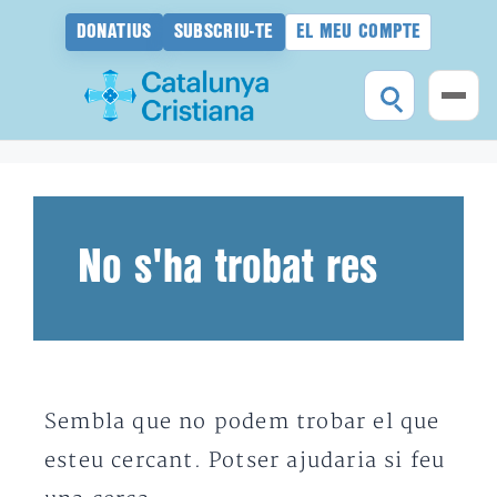
DONATIUS
SUBSCRIU-TE
EL MEU COMPTE
Vés
al
contingut
No s'ha trobat res
Sembla que no podem trobar el que
esteu cercant. Potser ajudaria si feu