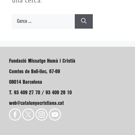
una cerca.
Cerca:
Fundació Missatge Humà i Cristià
Comtes de Bell-lloc, 67-69
08014 Barcelona
T. 93 409 27 70 / 93 409 28 10
web@catalunyacristiana.cat