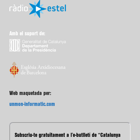
Amb el suport de:
Web maquetada per:
unmon-informatic.com
Subscriu-te gratuïtament a l’e-butlletí de “Catalunya