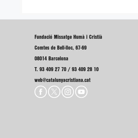
Fundació Missatge Humà i Cristià
Comtes de Bell-lloc, 67-69
08014 Barcelona
T. 93 409 27 70 / 93 409 28 10
web@catalunyacristiana.cat