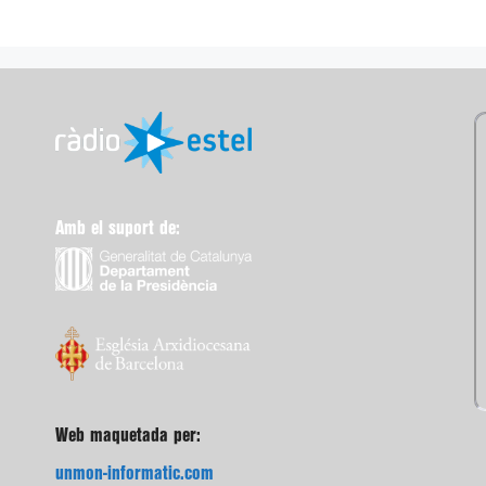
Amb el suport de:
Web maquetada per:
unmon-informatic.com