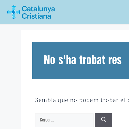
Vés
al
contingut
No s'ha trobat res
Sembla que no podem trobar el qu
Cerca: